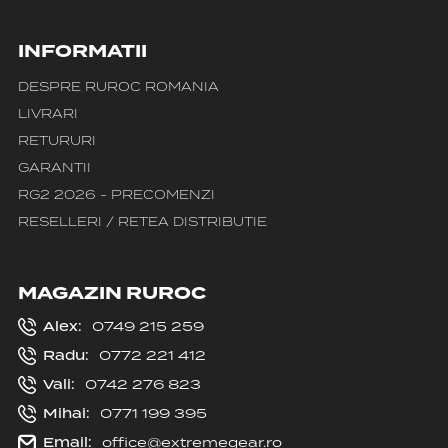
INFORMATII
DESPRE RUROC ROMANIA
LIVRARI
RETURURI
GARANTII
RG2 2026 - PRECOMENZI
RESELLERI / RETEA DISTRIBUTIE
MAGAZIN RUROC
Alex:
0749 215 259
Radu:
0772 221 412
Vali:
0742 276 823
Mihai:
0771 199 395
Email:
office@extremegear.ro