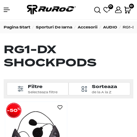
0
0
Pagina Start
Sporturi De Iarna
Accesorii
AUDIO
RG1-D
RG1-DX
SHOCKPODS
Filtre
Sorteaza
Selecteaza filtre
de la A la Z
%
-50