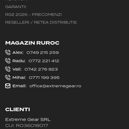
GARANTII
RG2 2026 - PRECOMENZI
RESELLERI / RETEA DISTRIBUTIE
MAGAZIN RUROC
Alex:
0749 215 259
Radu:
0772 221 412
Vali:
0742 276 823
Mihai:
0771 199 395
Email:
office@extremegear.ro
CLIENTI
Extreme Gear SRL
CUI: RO36018017