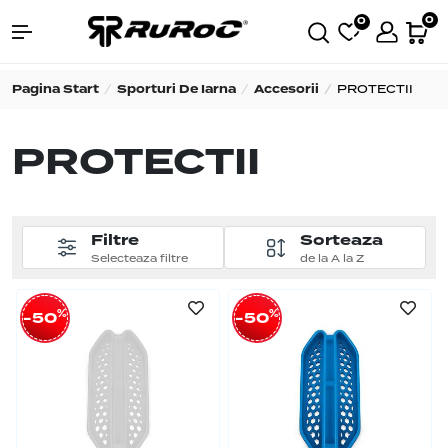
0
0
Pagina Start
Sporturi De Iarna
Accesorii
PROTECTII
PROTECTII
Filtre
Sorteaza
Selecteaza filtre
de la A la Z
%
%
-50
-50