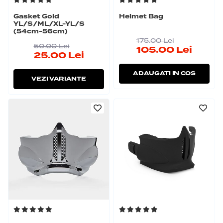
Gasket Gold
Helmet Bag
YL/S/ML/XL-YL/S
(54cm-56cm)
175.00
Lei
50.00
Lei
105.00
Lei
25.00
Lei
ADAUGATI IN COS
VEZI VARIANTE