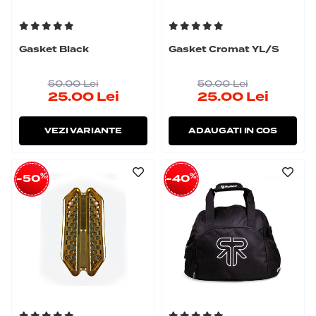
Gasket Black
Gasket Cromat YL/S
50.00
Lei
50.00
Lei
25.00
Lei
25.00
Lei
VEZI VARIANTE
ADAUGATI IN COS
%
%
-50
-40