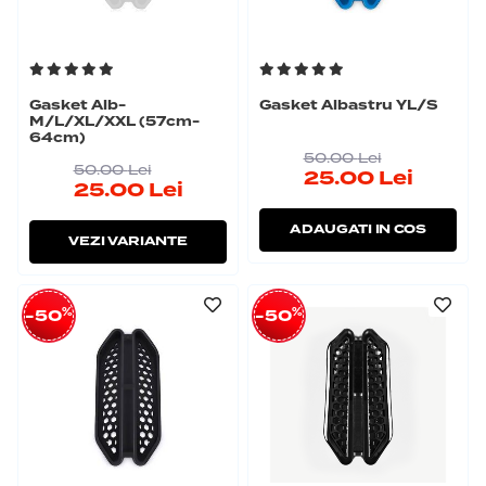
Gasket Alb-
Gasket Albastru YL/S
M/L/XL/XXL (57cm-
64cm)
50.00
Lei
50.00
Lei
25.00
Lei
25.00
Lei
ADAUGATI IN COS
VEZI VARIANTE
%
%
-50
-50