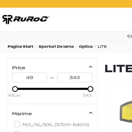
C
Pagina Start
Sporturi De Iarna
Optica
LITE
LIT
Price
–
49Lei
343Lei
Marime
M/L/XL/XXL (57cm-64cm)