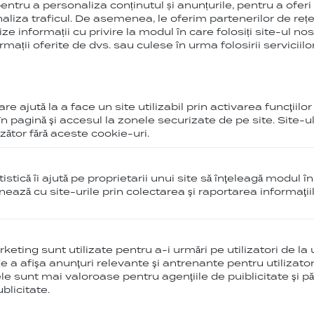
176.00
Lei
343.00
Lei
ntru a personaliza conținutul și anunțurile, pentru a oferi 
i
625.00
Lei
320.
naliza traficul. De asemenea, le oferim partenerilor de rețe
ize informații cu privire la modul în care folosiți site-ul nos
I VARIANTE
VEZI VARIANTE
ații oferite de dvs. sau culese în urma folosirii serviciilor 
e ajută la a face un site utilizabil prin activarea funcţiilor
%
-51
 pagină şi accesul la zonele securizate de pe site. Site-u
ător fără aceste cookie-uri.
istică îi ajută pe proprietarii unui site să înţeleagă modul î
ionează cu site-urile prin colectarea şi raportarea informaţi
eting sunt utilizate pentru a-i urmări pe utilizatori de la u
 de a afişa anunţuri relevante şi antrenante pentru utilizator
ele sunt mai valoroase pentru agenţiile de puiblicitate şi păr
blicitate.
Ruroc LITE
RUROC Lens Cover
Ruro
te Red
Gogg