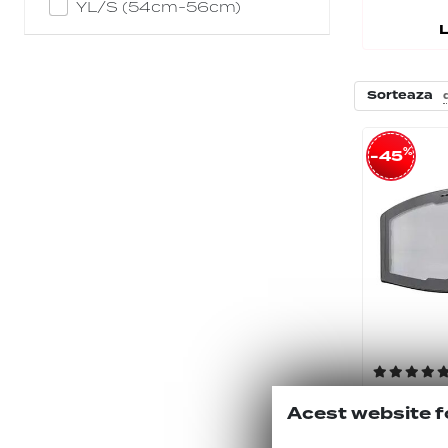
YL/S (54cm-56cm)
Sorteaza
%
-45
Lentile 
Acest website f
Clear S0