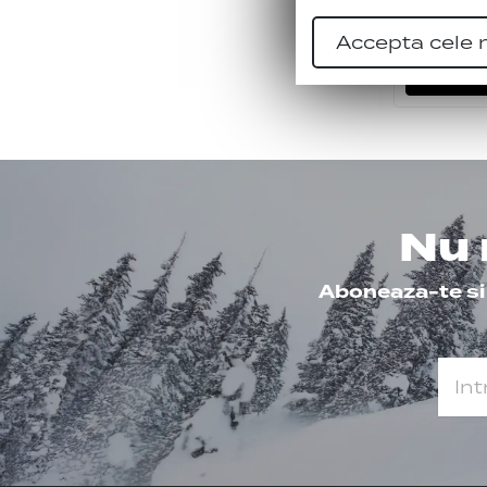
500.00
L
Accepta cele 
VEZ
Nu 
Aboneaza-te si f