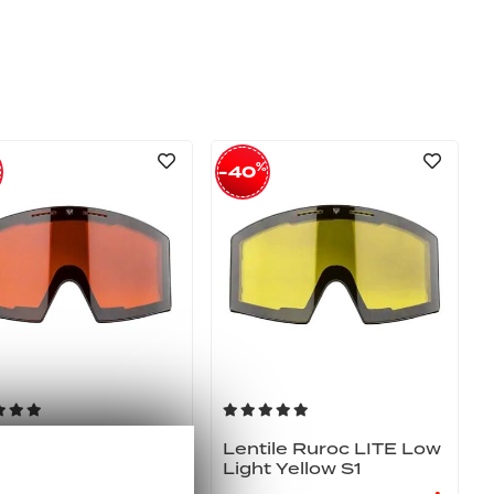
%
-40
ile Ruroc LITE Low
Lentile Ruroc LITE Low
t Orange S2
Light Yellow S1