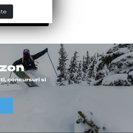
49.00
Lei
0
Lei
ate
ADAUGATI IN COS
ezon
ti, concursuri si