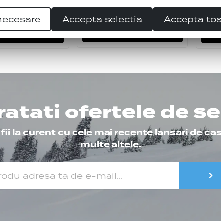
65.00
Lei
275.00
Lei
ei
99.0
necesare
Accepta selectia
Accepta to
ADAUGATI IN COS
I VARIANTE
ratati ofertele de s
ii la curent cu cele mai recente lansari de cas
multe altele.