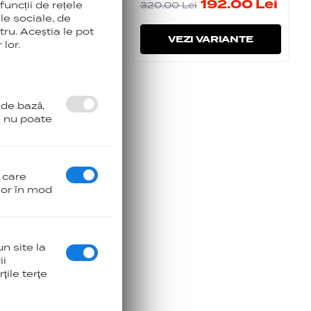
176.00
Lei
192.00
Lei
funcții de rețele
00
Lei
320.00
Lei
le sociale, de
tru. Aceștia le pot
VEZI VARIANTE
VEZI VARIANTE
lor.
 de bază,
l nu poate
n care
ilor în mod
n site la
ii
ţile terţe
c LITE Magloc
les Case