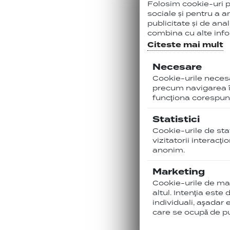
Folosim cookie-uri pe
320.00
Le
sociale și pentru a a
publicitate și de anal
VEZ
combina cu alte inform
Citeste mai mult
Necesare
Cookie-urile necesar
%
-45
precum navigarea în
funcţiona corespunz
Statistici
Cookie-urile de stat
vizitatorii interacţ
anonim.
Marketing
Cookie-urile de mark
altul. Intenţia este
individuali, aşadar 
care se ocupă de pu
Lentile 
Polariza