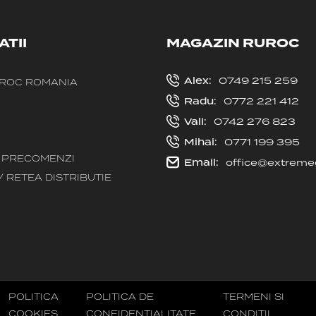
TII
MAGAZIN RUROC
Alex:
0749 215 259
ROC ROMANIA
Radu:
0772 221 412
Vali:
0742 276 823
Mihai:
0771 199 395
- PRECOMENZI
Email:
office@extreme
/ RETEA DISTRIBUTIE
POLITICA
POLITICA DE
TERMENI SI
COOKIES
CONFIDENTIALITATE
CONDITII