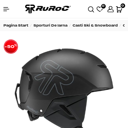
0
0
Pagina Start
Sporturi De Iarna
Casti Ski & Snowboard
Ca
%
-50