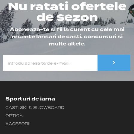
Nu ratati ofertele
de sezon
Aboneaza-te si fii la curent cu cele mai
recente lansari de casti, concursuri si
multe altele.
Sporturi de iarna
CASTI SKI & SNOWBOARD
OPTICA
ACCESORII