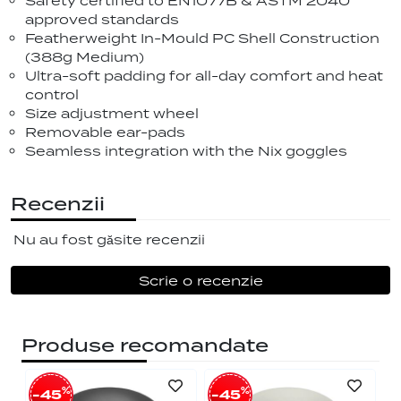
Safety certified to EN1077B & ASTM 2040
approved standards
Featherweight In-Mould PC Shell Construction
(388g Medium)
Ultra-soft padding for all-day comfort and heat
control
Size adjustment wheel
Removable ear-pads
Seamless integration with the Nix goggles
Recenzii
Nu au fost găsite recenzii
Scrie o recenzie
Produse recomandate
%
%
-45
-45