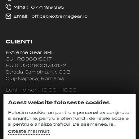
Mihai:
0771 199 395
Email:
office@extremegear.ro
CLIENTI
Extreme Gear SRL
CUI: RO36018017
EUID: J2016001744122
Strada Campina, Nr. 60B
Cluj-Napoca, Romania
Luni - Vineri: 10:00 - 18:00
Sambata: INCHIS
Acest website foloseste cookies
Duminica: INCHIS
Folosim cookie-uri pentru a personaliza conținutul
și anunțurile, pentru a oferi funcții de rețele sociale
și pentru a analiza traficul. De asemenea, le
oferim partenerilor de rețele sociale, de publicitate
Citeste mai mult
și de analize informații cu privire la modul în care