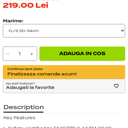
219.00
Lei
Marime:
ADAUGA IN COS
−
+
Continua spre plata
Finalizeaza comanda acum!
Nu esti hotarat?
Adaugati la favorite
Description
Key Features