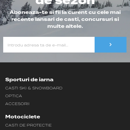
de sezon
Aboneaza-te si fii la curent cu cele mai
recente lansari de casti, concursuri si
multe altele.
Sporturi de iarna
CASTI SKI & SNOWBOARD
OPTICA
ACCESORII
Motociclete
CASTI DE PROTECTIE