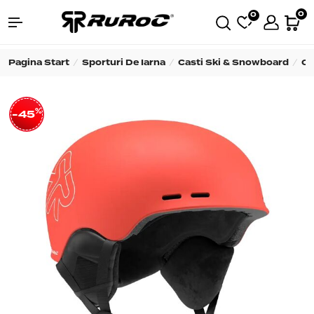
0
0
Pagina Start
Sporturi De Iarna
Casti Ski & Snowboard
Ca
%
-45