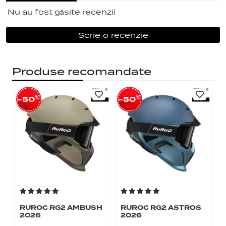
Nu au fost găsite recenzii
Scrie o recenzie
Produse recomandate
%
%
-50
-50
RUROC RG2 AMBUSH
RUROC RG2 ASTROS
2026
2026