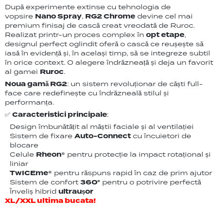
După experimente extinse cu tehnologia de
vopsire
Nano Spray
,
RG2 Chrome
devine cel mai
premium finisaj de cască creat vreodată de Ruroc.
Realizat printr-un proces complex în
opt etape
,
designul perfect oglindit oferă o cască ce reușește să
iasă în evidență și, în același timp, să se integreze subtil
în orice context. O alegere îndrăzneață și deja un favorit
al gamei
Ruroc
.
Noua gamă RG2
: un sistem revoluționar de căști full-
face care redefinește cu îndrăzneală stilul și
performanța.
✅
Caracteristici principale
:
Design îmbunătățit al măștii faciale și al ventilației
Sistem de fixare
Auto-Connect
cu încuietori de
blocare
Celule
Rheon®
pentru protecție la impact rotațional și
liniar
TwICEme®
pentru răspuns rapid în caz de prim ajutor
Sistem de confort
360°
pentru o potrivire perfectă
Înveliș hibrid
ultraușor
XL/XXL ultima bucata!