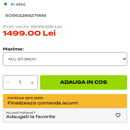
In stoc
5056328927999
Pret vechi:
1999.00
Lei
1499.00
Lei
Marime:
ADAUGA IN COS
−
+
Continua spre plata
Finalizeaza comanda acum!
Nu esti hotarat?
Adaugati la favorite