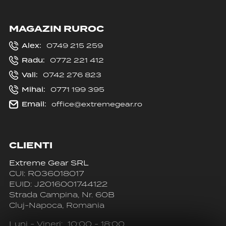
MAGAZIN RUROC
Alex:
0749 215 259
Radu:
0772 221 412
Vali:
0742 276 823
Mihai:
0771 199 395
Email:
office@extremegear.ro
CLIENTI
Extreme Gear SRL
CUI: RO36018017
EUID: J2016001744122
Strada Campina, Nr. 60B
Cluj-Napoca, Romania
Luni - Vineri: 10:00 - 18:00