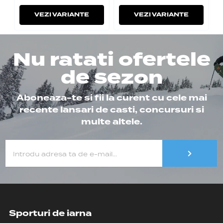
VEZI VARIANTE
VEZI VARIANTE
Nu ratati ofertele
de sezon
Aboneaza-te si fii la curent cu cele mai
recente lansari de casti, concursuri si
multe altele.
Sporturi de iarna