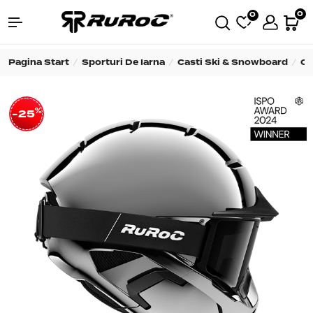
0
0
Pagina Start
Sporturi De Iarna
Casti Ski & Snowboard
Ca
%
-25