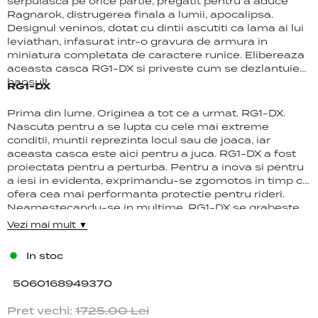
serpuiasca pe orice partie, pregatit pentru a aduce
Ragnarok, distrugerea finala a lumii, apocalipsa.
Designul veninos, dotat cu dintii ascutiti ca lama ai lui
leviathan, infasurat intr-o gravura de armura in
miniatura completata de caractere runice. Elibereaza
aceasta casca RG1-DX si priveste cum se dezlantuie
haosul!
RG1-DX
Prima din lume. Originea a tot ce a urmat. RG1-DX.
Nascuta pentru a se lupta cu cele mai extreme
conditii, muntii reprezinta locul sau de joaca, iar
aceasta casca este aici pentru a juca. RG1-DX a fost
proiectata pentru a perturba. Pentru a inova si pentru
a iesi in evidenta, exprimandu-se zgomotos in timp ce
ofera cea mai performanta protectie pentru rideri.
Neamestecandu-se in multime, RG1-DX se grabeste
sa atace partiile, cu atat mai mult apres-urile, traind
Vezi mai mult ▼
viata la maxim. Mascheaza-te si patrunde pe un nou
taram, protejat de elementele exterioare si
In stoc
transformat intr-o masina de maruntit partiile,
devorand toata exaltarea. Acum hai sa ne dam!
5060168949370
Designul celebru RG1-DX prezinta o carcasa usoara si
rezistenta ABS, integrata perfect cu o masca
Pret vechi:
1725.00
Lei
incasabila care se prinde cu clipsuri si ochelari Magloc