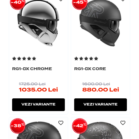
%
%
-40
-45
RG1-DX CHROME
RG1-DX CORE
1725.00
Lei
1600.00
Lei
1035.00
Lei
880.00
Lei
VEZI VARIANTE
VEZI VARIANTE
%
%
-38
-42