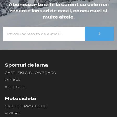
Aboneaza-te si fii la curent cu cele mai
recente lansari de casti, concursuri si
multe altele.
Sporturi de iarna
CASTI SKI & SNOWBOARD
OPTICA
ACCESORII
Motociclete
CASTI DE PROTECTIE
VIZIERE