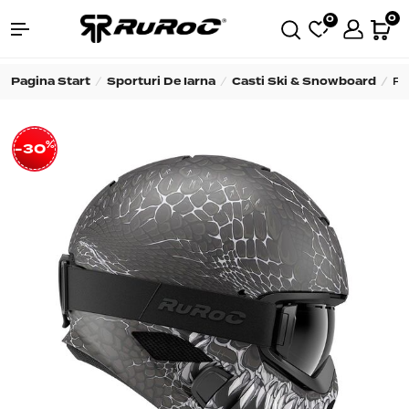
0
0
Pagina Start
Sporturi De Iarna
Casti Ski & Snowboard
R
%
-30