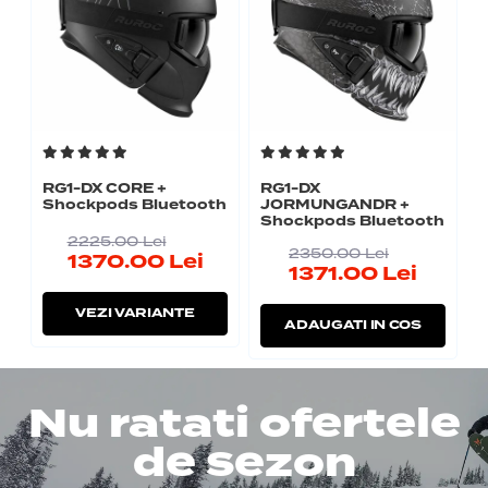
RG1-DX CORE +
RG1-DX
Shockpods Bluetooth
JORMUNGANDR +
Shockpods Bluetooth
2225.00
Lei
2350.00
Lei
1370.00
Lei
1371.00
Lei
VEZI VARIANTE
ADAUGATI IN COS
Nu ratati ofertele
de sezon