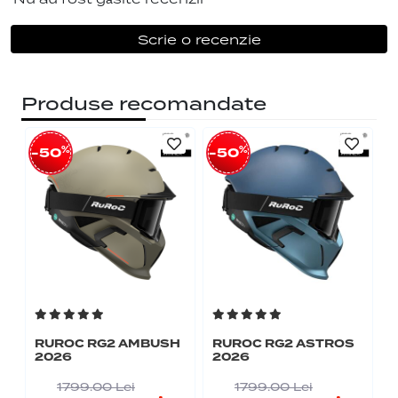
Scrie o recenzie
Produse recomandate
%
%
-50
-50
RUROC RG2 AMBUSH
RUROC RG2 ASTROS
2026
2026
1799.00
Lei
1799.00
Lei