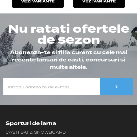
VEZI VARIANTE
VEZI VARIANTE
Nu ratati ofertele
de sezon
Aboneaza-te si fii la curent cu cele mai
recente lansari de casti, concursuri si
multe altele.
Sporturi de iarna
CASTI SKI & SNOWBOARD