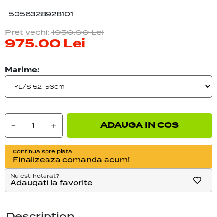
5056328928101
Pret vechi:
1950.00
Lei
975.00
Lei
Marime:
ADAUGA IN COS
−
+
Continua spre plata
Finalizeaza comanda acum!
Nu esti hotarat?
Adaugati la favorite
Description