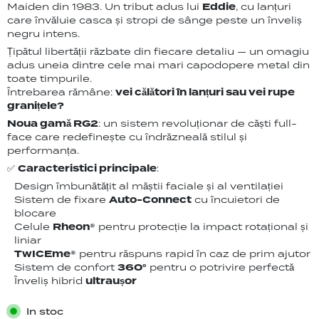
Maiden din 1983. Un tribut adus lui
Eddie
, cu lanțuri
care învăluie casca și stropi de sânge peste un înveliș
negru intens.
Țipătul libertății răzbate din fiecare detaliu — un omagiu
adus uneia dintre cele mai mari capodopere metal din
toate timpurile.
Întrebarea rămâne:
vei călători în lanțuri sau vei rupe
granițele?
Noua gamă RG2
: un sistem revoluționar de căști full-
face care redefinește cu îndrăzneală stilul și
performanța.
✅
Caracteristici principale
:
Design îmbunătățit al măștii faciale și al ventilației
Sistem de fixare
Auto-Connect
cu încuietori de
blocare
Celule
Rheon®
pentru protecție la impact rotațional și
liniar
TwICEme®
pentru răspuns rapid în caz de prim ajutor
Sistem de confort
360°
pentru o potrivire perfectă
Înveliș hibrid
ultraușor
In stoc