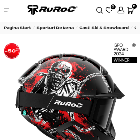
0
0
Pagina Start
Sporturi De Iarna
Casti Ski & Snowboard
Ca
%
-50