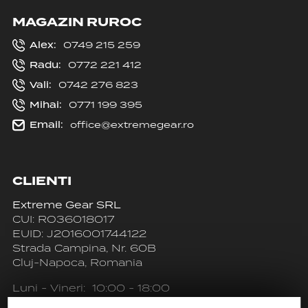
MAGAZIN RUROC
Alex:
0749 215 259
Radu:
0772 221 412
Vali:
0742 276 823
Mihai:
0771 199 395
Email:
office@extremegear.ro
CLIENTI
Extreme Gear SRL
CUI: RO36018017
EUID: J2016001744122
Strada Campina, Nr. 60B
Cluj-Napoca, Romania
Luni - Vineri: 10:00 - 18:00
Sambata: INCHIS